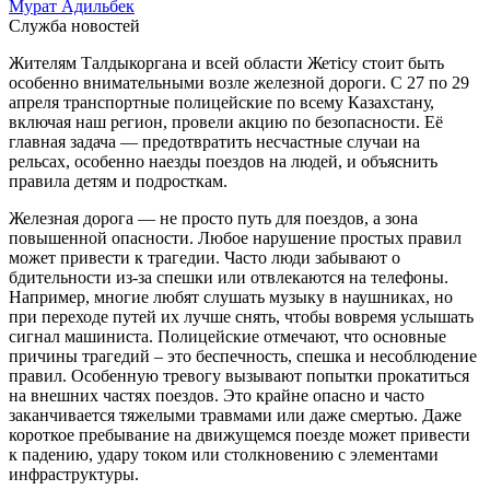
Мурат Адильбек
Служба новостей
Жителям Талдыкоргана и всей области Жетісу стоит быть
особенно внимательными возле железной дороги. С 27 по 29
апреля транспортные полицейские по всему Казахстану,
включая наш регион, провели акцию по безопасности. Её
главная задача — предотвратить несчастные случаи на
рельсах, особенно наезды поездов на людей, и объяснить
правила детям и подросткам.
Железная дорога — не просто путь для поездов, а зона
повышенной опасности. Любое нарушение простых правил
может привести к трагедии. Часто люди забывают о
бдительности из-за спешки или отвлекаются на телефоны.
Например, многие любят слушать музыку в наушниках, но
при переходе путей их лучше снять, чтобы вовремя услышать
сигнал машиниста. Полицейские отмечают, что основные
причины трагедий – это беспечность, спешка и несоблюдение
правил. Особенную тревогу вызывают попытки прокатиться
на внешних частях поездов. Это крайне опасно и часто
заканчивается тяжелыми травмами или даже смертью. Даже
короткое пребывание на движущемся поезде может привести
к падению, удару током или столкновению с элементами
инфраструктуры.