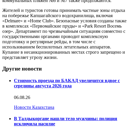
коммунальных пляжей №6 и №7 также продолжаются.
Жителей и туристов готовы принимать частные зоны отдыха
на побережье Капшагайского водохранилища, включая
«Delmare» и «Home Club». Безопасные условия созданы также
в комплексах «Первомайские пруды» и «Park Resort Восемь
озер». Департамент по чрезвычайным ситуациям совместно с
государственными органами проводит комплексную
подготовку и регулярные рейды, в том числе с
использованием беспилотных летательных аппаратов.
Купание в несанкционированных местах строго запрещено и
представляет угрозу жизни.
Другие новости
Стоимость проезда по БАКАД увеличится вдвое с
середины августа 2026 года
06.08.26
Новости Казахстана
В Талдыкоргане нашли тело мужчины: полиция
исключила насилие