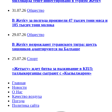
миллиарда тенге инвестировано в туризм Жетісу
31.07.26
Общество
В Жетісу за полгода произвели 47 тысяч тонн мяса и
105 тысяч тонн молока
29.07.26
Общество
В Жетісу возрождают туранского тигра: шесть
хищников адаптируются на Балхаше
25.07.26
Спорт
«Жетысу» ждет битва за выживание в КПЛ:
талдыкорганцы сыграют с «Кызылжаром»
Главная
Новости
О Нас
Качество воздуха
Погода
Политика сайта