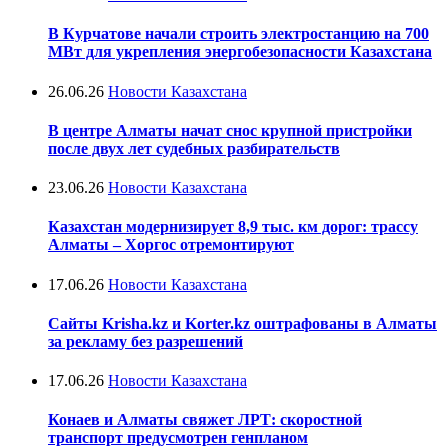
В Курчатове начали строить электростанцию на 700
МВт для укрепления энергобезопасности Казахстана
26.06.26
Новости Казахстана
В центре Алматы начат снос крупной пристройки
после двух лет судебных разбирательств
23.06.26
Новости Казахстана
Казахстан модернизирует 8,9 тыс. км дорог: трассу
Алматы – Хоргос отремонтируют
17.06.26
Новости Казахстана
Сайты Krisha.kz и Korter.kz оштрафованы в Алматы
за рекламу без разрешений
17.06.26
Новости Казахстана
Конаев и Алматы свяжет ЛРТ: скоростной
транспорт предусмотрен генпланом