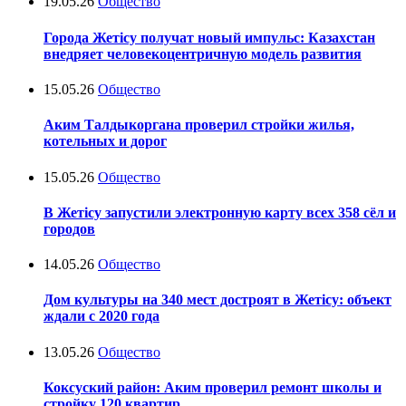
19.05.26
Общество
Города Жетісу получат новый импульс: Казахстан
внедряет человекоцентричную модель развития
15.05.26
Общество
Аким Талдыкоргана проверил стройки жилья,
котельных и дорог
15.05.26
Общество
В Жетісу запустили электронную карту всех 358 сёл и
городов
14.05.26
Общество
Дом культуры на 340 мест достроят в Жетісу: объект
ждали с 2020 года
13.05.26
Общество
Коксуский район: Аким проверил ремонт школы и
стройку 120 квартир