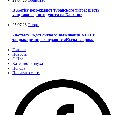
29.07.26
Общество
В Жетісу возрождают туранского тигра: шесть
хищников адаптируются на Балхаше
25.07.26
Спорт
«Жетысу» ждет битва за выживание в КПЛ:
талдыкорганцы сыграют с «Кызылжаром»
Главная
Новости
О Нас
Качество воздуха
Погода
Политика сайта