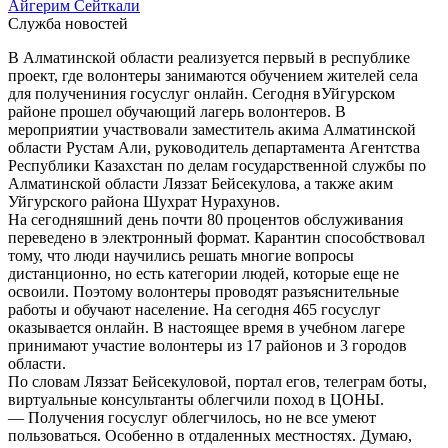
Айгерим Сейткали
Служба новостей
В Алматинской области реализуется первый в республике
проект, где волонтеры занимаются обучением жителей села
для получениния госуслуг онлайн. Сегодня вУйгурском
районе прошел обучающий лагерь волонтеров. В
мероприятии участвовали заместитель акима Алматинской
области Рустам Али, руководитель департамента Агентства
Республики Казахстан по делам государственной службы по
Алматинской области Ляззат Бейсекулова, а также аким
Уйгурского района Шухрат Нурахунов.
На сегодняшний день почти 80 процентов обслуживания
переведено в электронный формат. Карантин способствовал
тому, что люди научились решать многие вопросы
дистанционно, но есть категории людей, которые еще не
освоили. Поэтому волонтеры проводят разъяснительные
работы и обучают население. На сегодня 465 госуслуг
оказывается онлайн. В настоящее время в учебном лагере
принимают участие волонтеры из 17 районов и 3 городов
области.
По словам Ляззат Бейсекуловой, портал егов, телеграм боты,
виртуальные консультанты облегчили поход в ЦОНЫ.
— Получения госуслуг облегчилось, но не все умеют
пользоваться. Особенно в отдаленных местностях. Думаю,