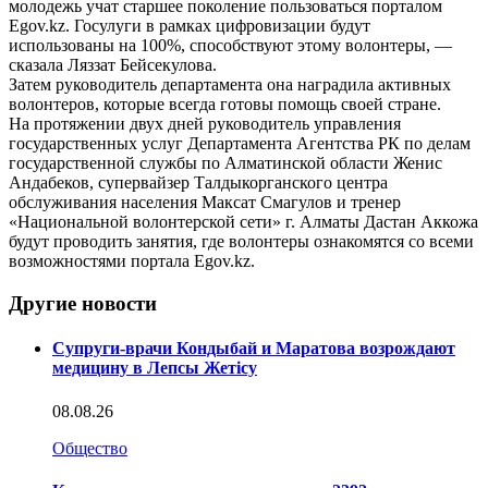
молодежь учат старшее поколение пользоваться порталом
Egov.kz. Госулуги в рамках цифровизации будут
использованы на 100%, способствуют этому волонтеры, —
сказала Ляззат Бейсекулова.
Затем руководитель департамента она наградила активных
волонтеров, которые всегда готовы помощь своей стране.
На протяжении двух дней руководитель управления
государственных услуг Департамента Агентства РК по делам
государственной службы по Алматинской области Женис
Андабеков, супервайзер Талдыкорганского центра
обслуживания населения Максат Смагулов и тренер
«Национальной волонтерской сети» г. Алматы Дастан Аккожа
будут проводить занятия, где волонтеры ознакомятся со всеми
возможностями портала Egov.kz.
Другие новости
Супруги-врачи Кондыбай и Маратова возрождают
медицину в Лепсы Жетісу
08.08.26
Общество