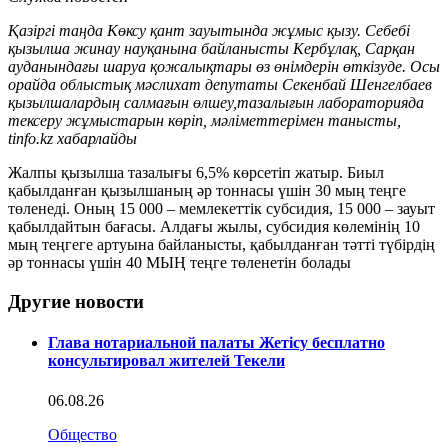
Қазіргі таңда Көксу қант зауытында жұмыс қызу. Себебі
қызылша жинау науқанына байланысты Кербұлақ, Сарқан
ауданындағы шаруа қожалықтары өз өнімдерін өткізуде. Осы
орайда облыстық мәслихат депутаты Секенбай Шенгелбаев
қызылшалардың салмағын өлшеу,тазалығын лабораторияда
тексеру жұмыстарын көріп, мәліметтерімен танысты,
tinfo.kz хабарлайды
Жалпы қызылша тазалығы 6,5% көрсетіп жатыр. Биыл
қабылданған қызылшаның әр тоннасы үшін 30 мың теңге
төленеді. Оның 15 000 – мемлекеттік субсидия, 15 000 – зауыт
қабылдайтын бағасы. Алдағы жылы, субсидия көлемінің 10
мың теңгеге артуына байланысты, қабылданған тәтті түбірдің
әр тоннасы үшін 40 МЫҢ теңге төленетін болады
Другие новости
Глава нотариальной палаты Жетісу бесплатно
консультировал жителей Текели
06.08.26
Общество