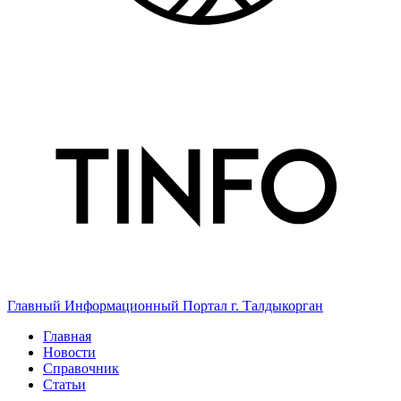
Главный Информационный Портал г. Талдыкорган
Главная
Новости
Справочник
Статьи