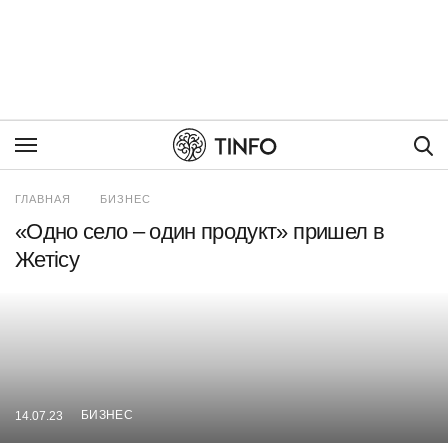
Пои
ГЛАВНАЯ
БИЗНЕС
«Одно село – один продукт» пришел в
Жетісу
БИЗНЕС
14.07.23