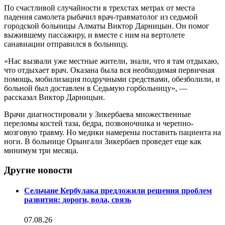
По счастливой случайности в трехстах метрах от места
падения самолета рыбачил врач-травматолог из седьмой
городской больницы Алматы Виктор Дарницын. Он помог
выжившему пассажиру, и вместе с ним на вертолете
санавиации отправился в больницу.
«Нас вызвали уже местные жители, знали, что я там отдыхаю,
что отдыхает врач. Оказана была вся необходимая первичная
помощь, мобилизация подручными средствами, обезболили, и
больной был доставлен в Седьмую горбольницу», —
рассказал Виктор Дарницын.
Врачи диагностировали у Зикербаева множественные
переломы костей таза, бедра, позвоночника и черепно-
мозговую травму. Но медики намерены поставить пациента на
ноги. В больнице Орынгали Зикербаев проведет еще как
минимум три месяца.
Другие новости
Сельчане Кербулака предложили решения проблем
развития: дороги, вода, связь
07.08.26