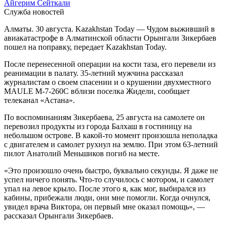
Айгерим Сейткали
Служба новостей
Алматы. 30 августа. Kazakhstan Today — Чудом выживший в
авиакатастрофе в Алматинской области Орынгали Зикербаев
пошел на поправку, передает Kazakhstan Today.
После перенесенной операции на кости таза, его перевели из
реанимации в палату. 35-летний мужчина рассказал
журналистам о своем спасении и о крушении двухместного
MAULE М-7-260С вблизи поселка Жидели, сообщает
телеканал «Астана».
По воспоминаниям Зикербаева, 25 августа на самолете он
перевозил продукты из города Балхаш в гостиницу на
небольшом острове. В какой-то момент произошла неполадка
с двигателем и самолет рухнул на землю. При этом 63-летний
пилот Анатолий Меньшиков погиб на месте.
«Это произошло очень быстро, буквально секунды. Я даже не
успел ничего понять. Что-то случилось с мотором, и самолет
упал на левое крыло. После этого я, как мог, выбирался из
кабины, прибежали люди, они мне помогли. Когда очнулся,
увидел врача Виктора, он первый мне оказал помощь», —
рассказал Орынгали Зикербаев.