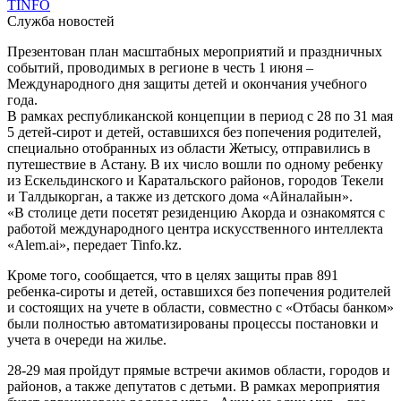
TINFO
Служба новостей
Презентован план масштабных мероприятий и праздничных
событий, проводимых в регионе в честь 1 июня –
Международного дня защиты детей и окончания учебного
года.
В рамках республиканской концепции в период с 28 по 31 мая
5 детей-сирот и детей, оставшихся без попечения родителей,
специально отобранных из области Жетысу, отправились в
путешествие в Астану. В их число вошли по одному ребенку
из Ескельдинского и Каратальского районов, городов Текели
и Талдыкорган, а также из детского дома «Айналайын».
«В столице дети посетят резиденцию Акорда и ознакомятся с
работой международного центра искусственного интеллекта
«Alem.ai», передает Tinfo.kz.
Кроме того, сообщается, что в целях защиты прав 891
ребенка-сироты и детей, оставшихся без попечения родителей
и состоящих на учете в области, совместно с «Отбасы банком»
были полностью автоматизированы процессы постановки и
учета в очереди на жилье.
28-29 мая пройдут прямые встречи акимов области, городов и
районов, а также депутатов с детьми. В рамках мероприятия