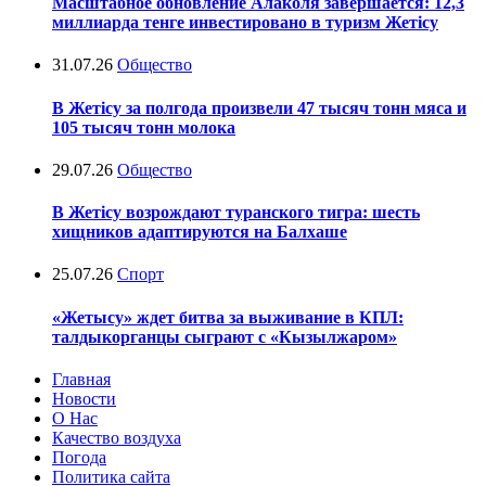
Масштабное обновление Алаколя завершается: 12,3
миллиарда тенге инвестировано в туризм Жетісу
31.07.26
Общество
В Жетісу за полгода произвели 47 тысяч тонн мяса и
105 тысяч тонн молока
29.07.26
Общество
В Жетісу возрождают туранского тигра: шесть
хищников адаптируются на Балхаше
25.07.26
Спорт
«Жетысу» ждет битва за выживание в КПЛ:
талдыкорганцы сыграют с «Кызылжаром»
Главная
Новости
О Нас
Качество воздуха
Погода
Политика сайта