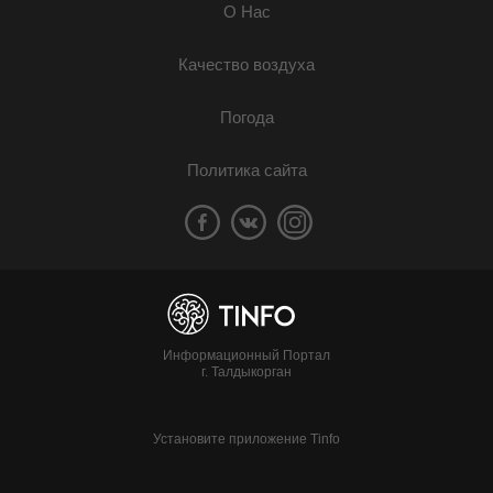
О Нас
Качество воздуха
Погода
Политика сайта
Информационный Портал
г. Талдыкорган
Установите приложение Tinfo