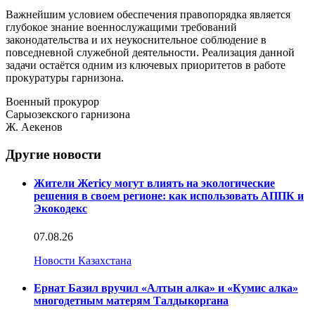
Важнейшим условием обеспечения правопорядка является
глубокое знание военнослужащими требований
законодательства и их неукоснительное соблюдение в
повседневной служебной деятельности. Реализация данной
задачи остаётся одним из ключевых приоритетов в работе
прокуратуры гарнизона.
Военный прокурор
Сарыозекского гарнизона
Ж. Аекенов
Другие новости
Жители Жетісу могут влиять на экологические
решения в своем регионе: как использовать АППК и
Экокодекс
07.08.26
Новости Казахстана
Ернат Базил вручил «Алтын алка» и «Кумис алка»
многодетным матерям Талдыкоргана