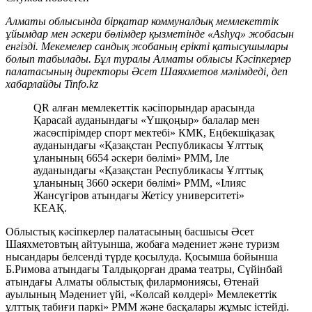
Алматы облысында бірқатар коммуналдық мемлекеттік
ұйымдар мен әскери бөлімдер қызметінде «Ashyq» жобасын
енгізді. Мекемелер сандық жобаның ерікті қатысушылары
болып табылады. Бұл туралы Алматы облысы Кәсіпкерлер
палатасының директоры Әсет Шаяхметов мәлімдеді, деп
хабарлайды Tinfo.kz
QR алған мемлекеттік кәсіпорындар арасында
Қарасай ауданындағы «Үшқоңыр» балалар мен
жасөспірімдер спорт мектебі» КМК, Еңбекшіқазақ
ауданындағы «Қазақстан Республикасы Ұлттық
ұланының 6654 әскери бөлімі» РММ, Іле
ауданындағы «Қазақстан Республикасы Ұлттық
ұланының 3660 әскери бөлімі» РММ, «Ілияс
Жансүгіров атындағы Жетісу университеті»
КЕАҚ.
Облыстық кәсіпкерлер палатасының басшысы Әсет
Шаяхметовтың айтуынша, жобаға мәдениет және туризм
нысандары белсенді түрде қосылуда. Қосымша бойынша
Б.Римова атындағы Талдықорған драма театры, Сүйінбай
атындағы Алматы облыстық филармониясы, Өтенай
ауылының Мәдениет үйі, «Көлсай көлдері» Мемлекеттік
ұлттық табиғи паркі» РММ және басқалары жұмыс істейді.