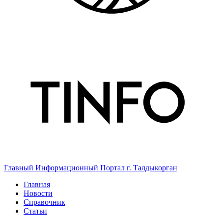
Главный Информационный Портал г. Талдыкорган
Главная
Новости
Справочник
Статьи