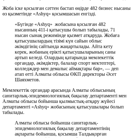
Жоба іске қосылған сәттен бастап өңірде 482 бизнес нысаны
өз қызметінде «Ashyq» қосымшасын енгізді.
«Бүгінде «Ashyq» жобасына қосылған 482
нысанның 411-і қатысушы болып табылады, 71
нысан сынақ режимінде қызмет атқаруда. Жобаға
қатысушылардың тізімі күн сайын облыс
әкімдігінің сайтында жаңартылады. Айта кету
керек, жобаның ерікті қатысушыларының саны
артып келеді. Олардың қатарында мемлекеттік
органдар, әкімдіктер, балалар спорт мектептері,
колледждер мен демалыс аймақтары бар», — деп
атап өтті Алматы облысы ӨКП директоры Әсет
Шаяхметов.
Мемлекеттік органдар арасында Алматы облысының
санитарлық-эпидемиологиялық бақылау департаменті мен
Алматы облысы бойынша қылмыстық-атқару жүйесі
департаменті «Ashyq» жобасының қатысушылары болып
табылады.
Алматы облысы бойынша санитарлық-
эпидемиологиялық бақылау департаментінің
ақпараты бойынша, қосымша Талдықорған