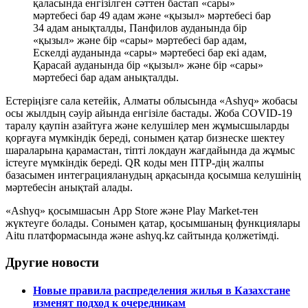
қаласында енгізілген сәттен бастап «сары»
мәртебесі бар 49 адам және «қызыл» мәртебесі бар
34 адам анықталды, Панфилов ауданында бір
«қызыл» және бір «сары» мәртебесі бар адам,
Ескелді ауданында «сары» мәртебесі бар екі адам,
Қарасай ауданында бір «қызыл» және бір «сары»
мәртебесі бар адам анықталды.
Естеріңізге сала кетейік, Алматы облысында «Ashyq» жобасы
осы жылдың сәуір айында енгізіле бастады. Жоба COVID-19
таралу қаупін азайтуға және келушілер мен жұмысшыларды
қорғауға мүмкіндік береді, сонымен қатар бизнеске шектеу
шараларына қарамастан, тіпті локдаун жағдайында да жұмыс
істеуге мүмкіндік береді. QR коды мен ПТР-дің жалпы
базасымен интеграцияланудың арқасында қосымша келушінің
мәртебесін анықтай алады.
«Ashyq» қосымшасын App Store және Play Market-тен
жүктеуге болады. Сонымен қатар, қосымшаның функциялары
Aitu платформасында және ashyq.kz сайтында қолжетімді.
Другие новости
Новые правила распределения жилья в Казахстане
изменят подход к очередникам