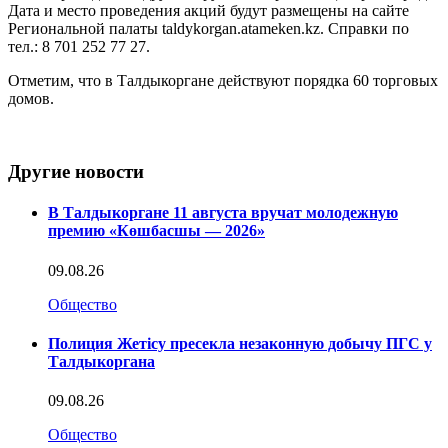
Дата и место проведения акций будут размещены на сайте
Региональной палаты taldykorgan.atameken.kz. Справки по
тел.: 8 701 252 77 27.
Отметим, что в Талдыкоргане действуют порядка 60 торговых
домов.
Другие новости
В Талдыкоргане 11 августа вручат молодежную
премию «Көшбасшы — 2026»
09.08.26
Общество
Полиция Жетісу пресекла незаконную добычу ПГС у
Талдыкоргана
09.08.26
Общество