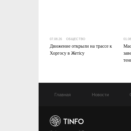
07.08.26
ОБЩЕСТВО
01.0
Движение открыли на трассе к
Мас
Хоргосу в Жетісу
зав
тен
Жет
Главная
Новости