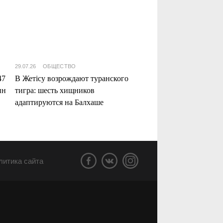
29.07.26
ОБЩЕСТВО
47
В Жетісу возрождают туранского
нн
тигра: шесть хищников
адаптируются на Балхаше
литика сайта