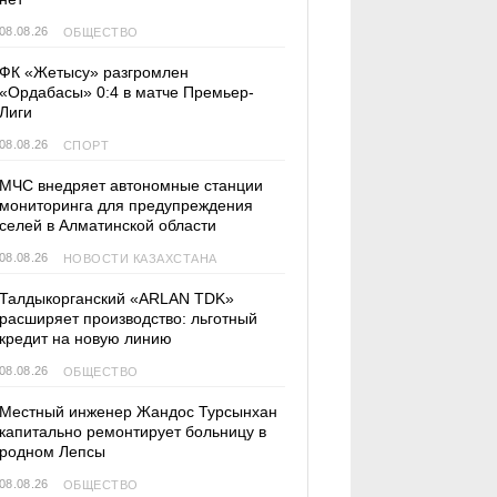
08.08.26
ОБЩЕСТВО
ФК «Жетысу» разгромлен
«Ордабасы» 0:4 в матче Премьер-
Лиги
08.08.26
СПОРТ
МЧС внедряет автономные станции
мониторинга для предупреждения
селей в Алматинской области
08.08.26
НОВОСТИ КАЗАХСТАНА
Талдыкорганский «ARLAN TDK»
расширяет производство: льготный
кредит на новую линию
08.08.26
ОБЩЕСТВО
Местный инженер Жандос Турсынхан
капитально ремонтирует больницу в
родном Лепсы
08.08.26
ОБЩЕСТВО