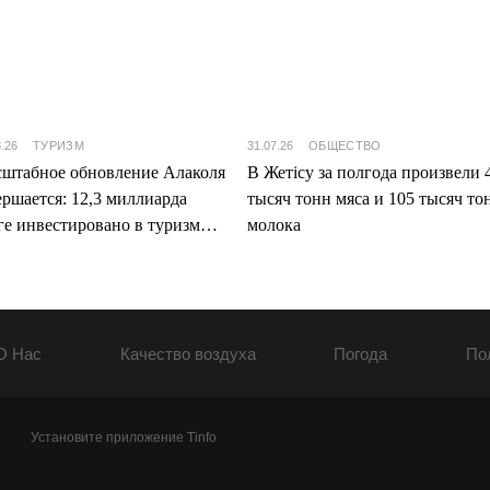
8.26
ТУРИЗМ
31.07.26
ОБЩЕСТВО
штабное обновление Алаколя
В Жетісу за полгода произвели 
ершается: 12,3 миллиарда
тысяч тонн мяса и 105 тысяч то
ге инвестировано в туризм
молока
ісу
О Нас
Качество воздуха
Погода
По
Установите приложение Tinfo