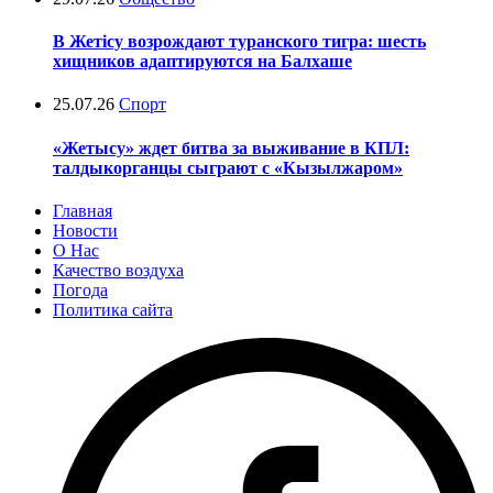
В Жетісу возрождают туранского тигра: шесть
хищников адаптируются на Балхаше
25.07.26
Спорт
«Жетысу» ждет битва за выживание в КПЛ:
талдыкорганцы сыграют с «Кызылжаром»
Главная
Новости
О Нас
Качество воздуха
Погода
Политика сайта