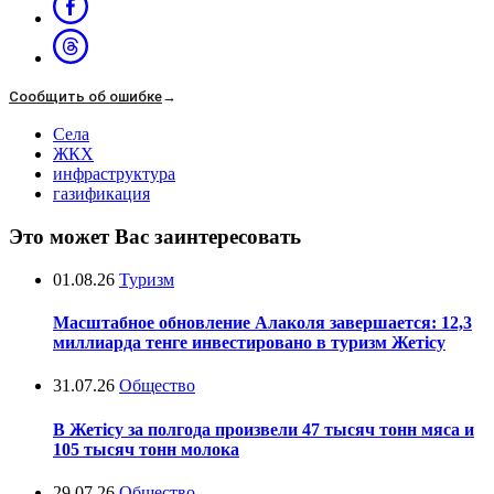
Сообщить об ошибке
→
Села
ЖКХ
инфраструктура
газификация
Это может Вас заинтересовать
01.08.26
Туризм
Масштабное обновление Алаколя завершается: 12,3
миллиарда тенге инвестировано в туризм Жетісу
31.07.26
Общество
В Жетісу за полгода произвели 47 тысяч тонн мяса и
105 тысяч тонн молока
29.07.26
Общество