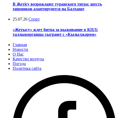
В Жетісу возрождают туранского тигра: шесть
хищников адаптируются на Балхаше
25.07.26
Спорт
«Жетысу» ждет битва за выживание в КПЛ:
талдыкорганцы сыграют с «Кызылжаром»
Главная
Новости
О Нас
Качество воздуха
Погода
Политика сайта