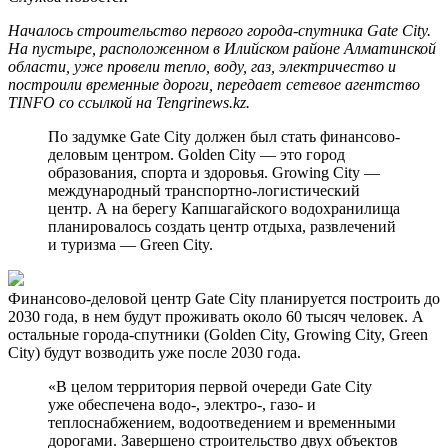
Началось строительство первого города-спутника Gate City.
На пустыре, расположенном в Илийском районе Алматинской
области, уже провели тепло, воду, газ, электричество и
построили временные дороги, передает сетевое агентство
TINFO со ссылкой на Tengrinews.kz.
По задумке Gate City должен был стать финансово-
деловым центром. Golden City — это город
образования, спорта и здоровья. Growing City —
международный транспортно-логистический
центр. А на берегу Капшагайского водохранилища
планировалось создать центр отдыха, развлечений
и туризма — Green City.
Финансово-деловой центр Gate City планируется построить до
2030 года, в нем будут проживать около 60 тысяч человек. А
остальные города-спутники (Golden City, Growing City, Green
City) будут возводить уже после 2030 года.
«В целом территория первой очереди Gate City
уже обеспечена водо-, электро-, газо- и
теплоснабжением, водоотведением и временными
дорогами. Завершено строительство двух объектов