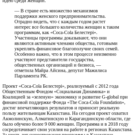
идею среди женщин.
— В стране есть множество механизмов
поддержки женского предпринимательства.
Отрадно видеть, что с каждым годом растет
интерес все большего количества женщин к таким
программам, как «Coca-Cola Белестерi».
Участницы программы доказывают, что они
являются активным членами общества, готовыми
укреплять финансовое благополучие своих семей.
Особенно важно, что в этом процессе неизменно
участвуют представители государства,
общественных организаций и бизнеса, —
отметила Майра Айсина, депутат Мажилиса
Парламента РК.
Проект «Coca-Cola Белестері», реализуемый с 2012 года
Общественным Фондом «Социальная Динамика» и
Коалицией за «зеленую» экономику и развитие G-global при
финансовой поддержке Фонда «The Coca-Cola Foundation»,
достиг впечатляющих результатов и приносит реальную
пользу жительницам Казахстана. На сегодня проект охватил
Акмолинскую, Алматинскую и Карагандинскую области, где
было обучено более 9 000 женщин. Программа и в 2018 году
сосредотачивает свои усилия на работе в регионах Казахстана.
За шесть лет существования программы в Казахстане