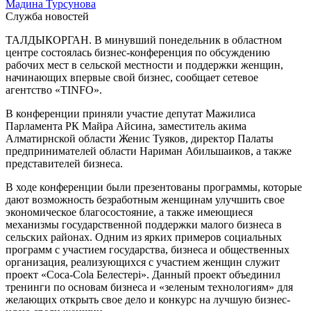
Мадина Турсунова
Служба новостей
ТАЛДЫКОРГАН. В минувший понедельник в областном
центре состоялась бизнес-конференция по обсуждению
рабочих мест в сельской местности и поддержки женщин,
начинающих впервые свой бизнес, сообщает сетевое
агентство «TINFO».
В конференции приняли участие депутат Мажилиса
Парламента РК Майра Айсина, заместитель акима
Алматирнской области Женис Туяков, директор Палаты
предпринимателей области Нариман Абильшаиков, а также
представителей бизнеса.
В ходе конференции были презентованы программы, которые
дают возможность безработным женщинам улучшить свое
экономическое благосостояние, а также имеющиеся
механизмы государственной поддержки малого бизнеса в
сельских районах. Одним из ярких примеров социальных
программ с участием государства, бизнеса и общественных
организация, реализующихся с участием женщин служит
проект «Coca-Cola Белестерi». Данный проект объединил
тренинги по основам бизнеса и «зеленым технологиям» для
желающих открыть свое дело и конкурс на лучшую бизнес-