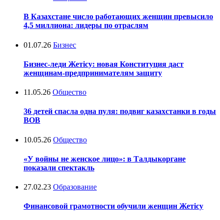
В Казахстане число работающих женщин превысило
4,5 миллиона: лидеры по отраслям
01.07.26
Бизнес
Бизнес-леди Жетісу: новая Конституция даст
женщинам-предпринимателям защиту
11.05.26
Общество
36 детей спасла одна пуля: подвиг казахстанки в годы
ВОВ
10.05.26
Общество
«У войны не женское лицо»: в Талдыкоргане
показали спектакль
27.02.23
Образование
Финансовой грамотности обучили женщин Жетісу