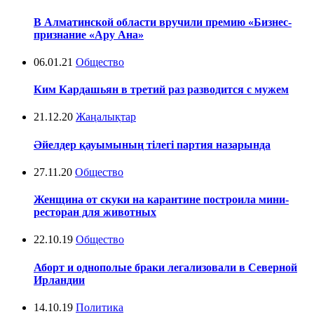
В Алматинской области вручили премию «Бизнес-
признание «Ару Ана»
06.01.21
Общество
Ким Кардашьян в третий раз разводится с мужем
21.12.20
Жаңалықтар
Әйелдер қауымының тілегі партия назарында
27.11.20
Общество
Женщина от скуки на карантине построила мини-
ресторан для животных
22.10.19
Общество
Аборт и однополые браки легализовали в Северной
Ирландии
14.10.19
Политика