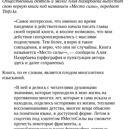
Общественный деятель и эколог Алия Назарбаева выпустит
свою первую книги под названием «Место силы», передает
Tinfo.kz.
«Самое интересное, что именно во время
пандемии я действительно начала писать главы
своей первой книги, и вполне возможно, что мои
действия синхронизировались с мыслями
подписчиков. Тем более, я верю в такие
совпадения, и верю, что они не случайны. Книга
называется «Место силы»», — сообщила Алия
Назарбаева (орфография и пунктуация автора
здесь и далее сохранены).
Книга, по ее словам, является плодом многолетних
изысканий.
«В ней я делюсь с читателями духовными
знаниями, которые приходили в мою жизнь на
протяжении многих лет, которые я сама искала и
находила, поделюсь историями из жизни, теплыми
воспоминаниями детства, многие вещи объясню
на понятном языке, в доступной форме. Летом в
соцсетях под хэштегом #МестоСилы вы сможете
прочесть некоторые фрагменты, а
неопубликованные ранее фотографии, которые