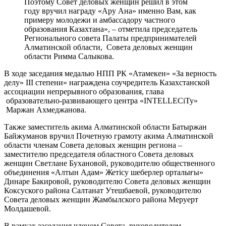
Поэтому Совет деловых женщин решил в этом
году вручил награду «Ару Ана» именно Вам, как
примеру молодежи и амбассадору частного
образования Казахтана», – отметила председатель
Регионального совета Палаты предпринимателей
Алматинской области, Совета деловых женщин
области Римма Салыкова.
В ходе заседания медалью НПП РК «Атамекен» «За верность
делу» ІІІ степени» награждена соучредитель Казахстанской
ассоциации непрерывного образования, глава
образовательно-развивающего центра «INTELLECiTy»
Маржан Ахмеджанова.
Также заместитель акима Алматинской области Батыржан
Байжуманов вручил Почетную грамоту акима Алматинской
области членам Совета деловых женщин региона –
заместителю председателя областного Совета деловых
женщин Светлане Бухановой, руководителю общественного
объединения «Алтын Адам» Жетісу шеберлер орталығы»
Динаре Бакировой, руководителю Совета деловых женщин
Коксуского района Салтанат Утешбаевой, руководителю
Совета деловых женщин Жамбылского района Меруерт
Молдашевой.
В рамках заседания членом Совета, руководителем