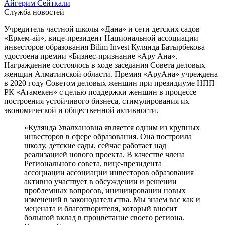
Айгерим Сейткали
Служба новостей
Учредитель частной школы «Дана» и сети детских садов
«Еркем-ай», вице-президент Национальной ассоциации
инвесторов образования Bilim Invest Кулянда Батырбекова
удостоена премии «Бизнес-признание «Ару Ана».
Награждение состоялось в ходе заседания Совета деловых
женщин Алматинской области. Премия «АруАна» учреждена
в 2020 году Советом деловых женщин при президиуме НПП
РК «Атамекен» с целью поддержки женщин в процессе
построения устойчивого бизнеса, стимулирования их
экономической и общественной активности.
«Кулянда Увалхановна является одним из крупных
инвесторов в сфере образования. Она построила
школу, детские сады, сейчас работает над
реализацией нового проекта. В качестве члена
Регионального совета, вице-президента
ассоциации ассоциации инвесторов образования
активно участвует в обсуждении и решении
проблемных вопросов, инициировании новых
изменений в законодательства. Мы знаем вас как и
мецената и благотворителя, который вносит
большой вклад в процветание своего региона.