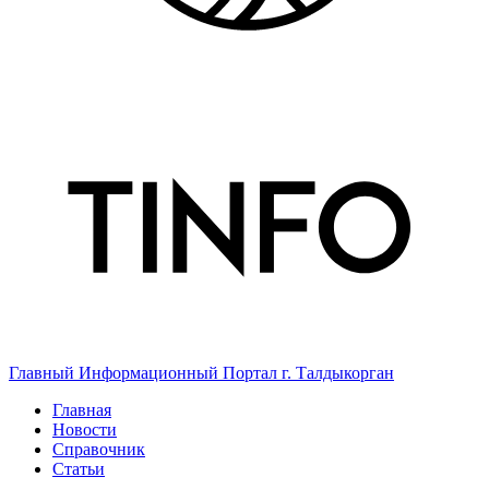
Главный Информационный Портал г. Талдыкорган
Главная
Новости
Справочник
Статьи