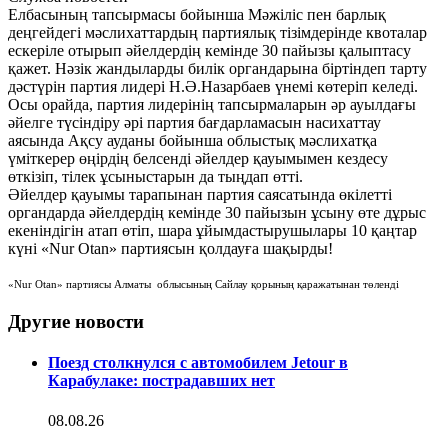
Елбасының тапсырмасы бойынша Мәжіліс пен барлық
деңгейдегі мәслихаттардың партиялық тізімдерінде квоталар
ескеріле отырып әйелдердің кемінде 30 пайызы қалыптасу
қажет. Нәзік жандыларды билік органдарына біртіндеп тарту
дәстүрін партия лидері Н.Ә.Назарбаев үнемі көтеріп келеді.
Осы орайда, партия лидерінің тапсырмаларын әр ауылдағы
әйелге түсіндіру әрі партия бағдарламасын насихаттау
аясында Ақсу ауданы бойынша облыстық мәслихатқа
үміткерер өңірдің белсенді әйелдер қауымымен кездесу
өткізіп, тілек ұсыныстарын да тыңдап өтті.
Әйелдер қауымы тарапынан партия саясатында өкілетті
органдарда әйелдердің кемінде 30 пайызын ұсыну өте дұрыс
екеніндігін атап өтіп, шара ұйымдастырушылары 10 қаңтар
күні «Nur Otan» партиясын қолдауға шақырды!
«Nur Otan» партиясы Алматы облысының Сайлау қорының қаражатынан төленді
Другие новости
Поезд столкнулся с автомобилем Jetour в
Карабулаке: пострадавших нет
08.08.26