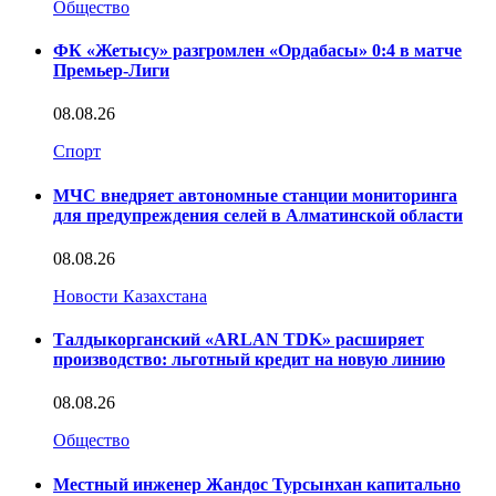
Общество
ФК «Жетысу» разгромлен «Ордабасы» 0:4 в матче
Премьер-Лиги
08.08.26
Спорт
МЧС внедряет автономные станции мониторинга
для предупреждения селей в Алматинской области
08.08.26
Новости Казахстана
Талдыкорганский «ARLAN TDK» расширяет
производство: льготный кредит на новую линию
08.08.26
Общество
Местный инженер Жандос Турсынхан капитально