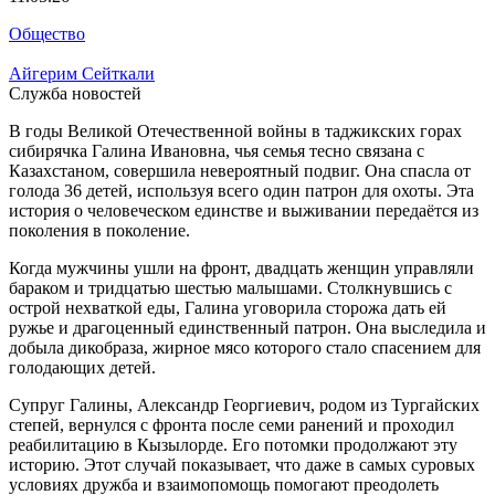
Общество
Айгерим Сейткали
Служба новостей
В годы Великой Отечественной войны в таджикских горах
сибирячка Галина Ивановна, чья семья тесно связана с
Казахстаном, совершила невероятный подвиг. Она спасла от
голода 36 детей, используя всего один патрон для охоты. Эта
история о человеческом единстве и выживании передаётся из
поколения в поколение.
Когда мужчины ушли на фронт, двадцать женщин управляли
бараком и тридцатью шестью малышами. Столкнувшись с
острой нехваткой еды, Галина уговорила сторожа дать ей
ружье и драгоценный единственный патрон. Она выследила и
добыла дикобраза, жирное мясо которого стало спасением для
голодающих детей.
Супруг Галины, Александр Георгиевич, родом из Тургайских
степей, вернулся с фронта после семи ранений и проходил
реабилитацию в Кызылорде. Его потомки продолжают эту
историю. Этот случай показывает, что даже в самых суровых
условиях дружба и взаимопомощь помогают преодолеть