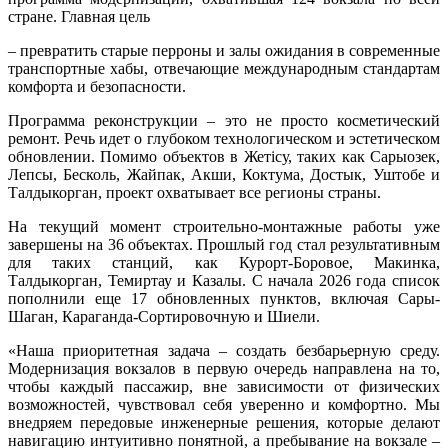
стране. Главная цель
– превратить старые перроны и залы ожидания в современные
транспортные хабы, отвечающие международным стандартам
комфорта и безопасности.
Программа реконструкции – это не просто косметический
ремонт. Речь идет о глубоком технологическом и эстетическом
обновлении. Помимо объектов в Жетісу, таких как Сарыозек,
Лепсы, Бесколь, Жайпак, Акши, Коктума, Достык, Уштобе и
Талдыкорган, проект охватывает все регионы страны.
На текущий момент строительно-монтажные работы уже
завершены на 36 объектах. Прошлый год стал результативным
для таких станций, как Курорт-Боровое, Макинка,
Талдыкорган, Темиртау и Казалы. С начала 2026 года список
пополнили еще 17 обновленных пунктов, включая Сары-
Шаган, Караганда-Сортировочную и Шиели.
«Наша приоритетная задача – создать безбарьерную среду.
Модернизация вокзалов в первую очередь направлена на то,
чтобы каждый пассажир, вне зависимости от физических
возможностей, чувствовал себя уверенно и комфортно. Мы
внедряем передовые инженерные решения, которые делают
навигацию интуитивно понятной, а пребывание на вокзале –