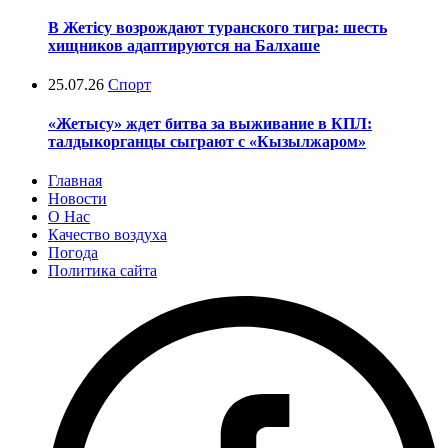
В Жетісу возрождают туранского тигра: шесть
хищников адаптируются на Балхаше
25.07.26
Спорт
«Жетысу» ждет битва за выживание в КПЛ:
талдыкорганцы сыграют с «Кызылжаром»
Главная
Новости
О Нас
Качество воздуха
Погода
Политика сайта