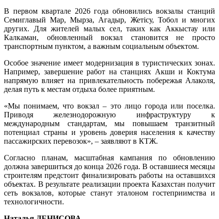
В первом квартале 2026 года обновились вокзалы станций
Семиглавый Мар, Мырза, Агадыр, Жетісу, Тобол и многих
других. Для жителей малых сел, таких как Аккыстау или
Калкаман, обновленный вокзал становится не просто
транспортным пунктом, а важным социальным объектом.
Особое значение имеет модернизация в туристических зонах.
Например, завершение работ на станциях Акши и Коктума
напрямую влияет на привлекательность побережья Алаколя,
делая путь к местам отдыха более приятным.
«Мы понимаем, что вокзал – это лицо города или поселка.
Приводя железнодорожную инфраструктуру к
международным стандартам, мы повышаем транзитный
потенциал страны и уровень доверия населения к качеству
пассажирских перевозок», – заявляют в КТЖ.
Согласно планам, масштабная кампания по обновлению
должна завершиться до конца 2026 года. В оставшиеся месяцы
строителям предстоит финализировать работы на оставшихся
объектах. В результате реализации проекта Казахстан получит
сеть вокзалов, которые станут эталоном гостеприимства и
технологичности.
Наталья ДЕНИСОВА.