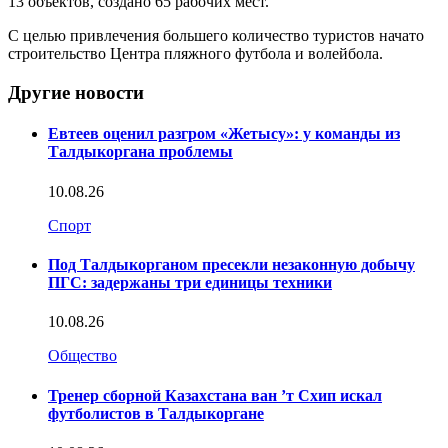
13 объектов, создано 65 рабочих мест.
С целью привлечения большего количество туристов начато
строительство Центра пляжного футбола и волейбола.
Другие новости
Евтеев оценил разгром «Жетысу»: у команды из
Талдыкоргана проблемы
10.08.26
Спорт
Под Талдыкорганом пресекли незаконную добычу
ПГС: задержаны три единицы техники
10.08.26
Общество
Тренер сборной Казахстана ван ’т Схип искал
футболистов в Талдыкоргане