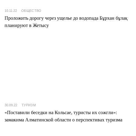
10.11.22
ОБЩЕСТВО
Проложить дорогу через ущелье до водопада Бұрхан бұлақ
планируют в Жетысу
30.09.22
ТУРИЗМ
«Поставили беседки на Кольсае, туристы их сожгли»:
замакима Алматинской области о перспективах туризма