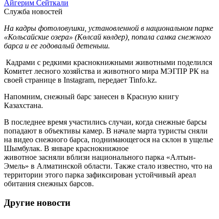
Айгерим Сейткали
Служба новостей
На кадры фотоловушки, установленной в национальном парке
«Кольсайские озера» (Көлсай көлдер), попала самка снежного
барса и ее годовалый детеныш.
Кадрами с редкими краснокнижными животными поделился
Комитет лесного хозяйства и животного мира МЭГПР РК на
своей странице в Instagram, передает Tinfo.kz.
Напомним, снежный барс занесен в Красную книгу
Казахстана.
В последнее время участились случаи, когда снежные барсы
попадают в объективы камер. В начале марта туристы сняли
на видео снежного барса, поднимающегося на склон в ущелье
Шымбулак. В январе краснокнижное
животное засняли вблизи национального парка «Алтын-
Эмель» в Алматинской области. Также стало известно, что на
территории этого парка зафиксирован устойчивый ареал
обитания снежных барсов.
Другие новости