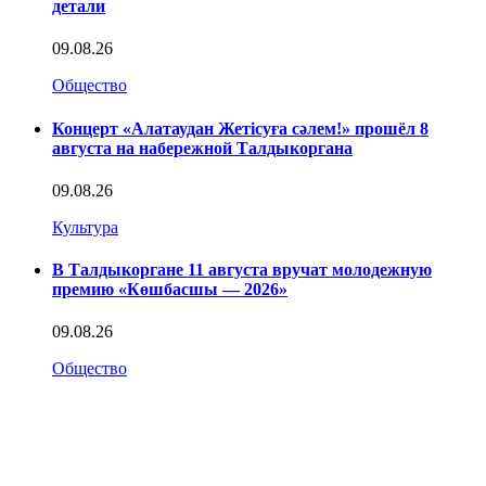
детали
09.08.26
Общество
Концерт «Алатаудан Жетісуға сәлем!» прошёл 8
августа на набережной Талдыкоргана
09.08.26
Культура
В Талдыкоргане 11 августа вручат молодежную
премию «Көшбасшы — 2026»
09.08.26
Общество