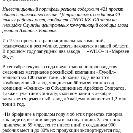
Инвестиционный портфель региона содержит 421 проект
общей стоимостью свыше 4,9 трлн тенге с созданием 40
тысяч рабочих мест, сообщает TINFO.KZ. Об этом на
площадке Службы центральных коммуникаций сообщил глава
региона Амандык Баталов.
Из 19-ти проектов транснациональных компаний,
реализуемых в республике, девять находятся в нашей области.
В прошлом году запущены два завода — «WILO» и «Маревен
Фуд».
В сентябре текущего года введен завод по производству
смазочных материалов российской компании «Лукойл»
мощностью 100 тысяч тонн. До конца года вводится
комбикормовый завод мощностью 60 тысяч тонн в год
компании «Феникс» из Объединенных Арабских Эмиратов.
Также с участием Сингапурской компании в декабре
запускается цементный завод «АлаЦем» мощностью 1,2 млн
тонн в год.
«На брифинге в прошлом году я об этих проектах говорил,
как видите, все они введены в эксплуатацию. За счет них
привлечено 59 млрд тенге инвестиций с созданием 900
рабочих мест и до 80% их продукции экспортируется под