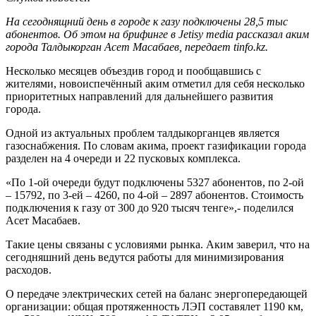
На сегоднящний день в городе к газу подключены 28,5 тыс
абонентов. Об этом на брифинге в Jetisy media рассказал аким
города Талдыкорган Асет Масабаев, передает tinfo.kz.
Несколько месяцев объездив город и пообщавшись с
жителями, новоиспечённый аким отметил для себя несколько
приоритетных направлений для дальнейшего развития
города.
Одной из актуальных проблем талдыкорганцев является
газоснабжения. По словам акима, проект газификации города
разделен на 4 очереди и 22 пусковых комплекса.
«По 1-ой очереди будут подключены 5327 абонентов, по 2-ой
– 15792, по 3-ей – 4260, по 4-ой – 2897 абонентов. Стоимость
подключения к газу от 300 до 920 тысяч тенге»,- поделился
Асет Масабаев.
Такие цены связаны с условиями рынка. Аким заверил, что на
сегодняшний день ведутся работы для минимизирования
расходов.
О передаче электрических сетей на баланс энергопередающей
организации: общая протяженность ЛЭП составялет 1190 км,