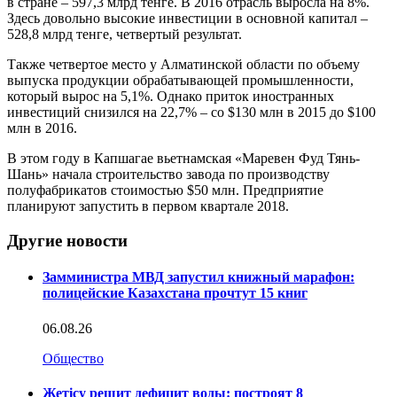
в стране – 597,3 млрд тенге. В 2016 отрасль выросла на 8%.
Здесь довольно высокие инвестиции в основной капитал –
528,8 млрд тенге, четвертый результат.
Также четвертое место у Алматинской области по объему
выпуска продукции обрабатывающей промышленности,
который вырос на 5,1%. Однако приток иностранных
инвестиций снизился на 22,7% – со $130 млн в 2015 до $100
млн в 2016.
В этом году в Капшагае вьетнамская «Маревен Фуд Тянь-
Шань» начала строительство завода по производству
полуфабрикатов стоимостью $50 млн. Предприятие
планируют запустить в первом квартале 2018.
Другие новости
Замминистра МВД запустил книжный марафон:
полицейские Казахстана прочтут 15 книг
06.08.26
Общество
Жетісу решит дефицит воды: построят 8