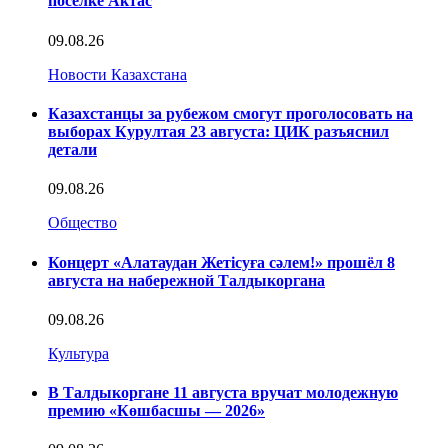
поселке Актас
09.08.26
Новости Казахстана
Казахстанцы за рубежом смогут проголосовать на
выборах Курултая 23 августа: ЦИК разъяснил
детали
09.08.26
Общество
Концерт «Алатаудан Жетісуға сәлем!» прошёл 8
августа на набережной Талдыкоргана
09.08.26
Культура
В Талдыкоргане 11 августа вручат молодежную
премию «Көшбасшы — 2026»