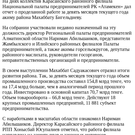
На днях коллектив Карасайского районного филиала
Национальной палаты предпринимателей РК «Атамекен» дал
отчет о проделанной работе за девять месяцев текущего года
акиму района Махаббату Бигельдиеву.
На собрании участвовали недавно назначенный на эту
должность директор Региональной палаты предпринимателей
Алматинской области Нариман Абильшаиков, представители
Жамбылского и Илийского районных филиалов Палаты
предпринимателей, а также акимы горсельокругов, депутаты
районного маслихата, руководители госорганов,
неправительственных организаций и предприниматели.
В своем выступлении Махаббат Садуакасович отразил итоги
развития района. Так, за девять месяцев текущего года объем
промышленного производства составил 154,8 млрд тенге, что
на 17,4 млрд больше, чем в аналогичный период прошлого
года. Инвестировано в основной капитал 70,7 млрд тенге.
Объем товарооборота – 66,8 млрд тенге. Действуют 18
крупных промышленных предприятий, 11 881 субъект
предпринимательства.
С наработками в масштабах области ознакомил Нариман
Абильшаиков. Директор Карасайского районного филиала
РПП Хонысбай Юсупалиев отметил, что работа филиала
направлена на защиту прав и законных интересов