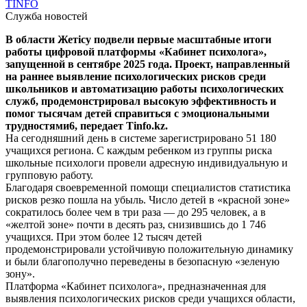
TINFO
Служба новостей
В области Жетісу подвели первые масштабные итоги
работы цифровой платформы «Кабинет психолога»,
запущенной в сентябре 2025 года. Проект, направленный
на раннее выявление психологических рисков среди
школьников и автоматизацию работы психологических
служб, продемонстрировал высокую эффективность и
помог тысячам детей справиться с эмоциональными
трудностями6, передает Tinfo.kz.
На сегодняшний день в системе зарегистрировано 51 180
учащихся региона. С каждым ребенком из группы риска
школьные психологи провели адресную индивидуальную и
групповую работу.
Благодаря своевременной помощи специалистов статистика
рисков резко пошла на убыль. Число детей в «красной зоне»
сократилось более чем в три раза — до 295 человек, а в
«желтой зоне» почти в десять раз, снизившись до 1 746
учащихся. При этом более 12 тысяч детей
продемонстрировали устойчивую положительную динамику
и были благополучно переведены в безопасную «зеленую
зону».
Платформа «Кабинет психолога», предназначенная для
выявления психологических рисков среди учащихся области,