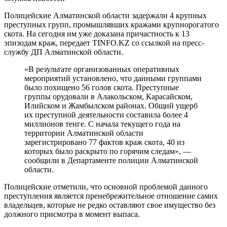
Полицейские Алматинской области задержали 4 крупных
преступных групп, промышлявших кражами крупнорогатого
скота. На сегодня им уже доказана причастность к 13
эпизодам краж, передает TINFO.KZ со ссылкой на пресс-
службу ДП Алматинской области.
«В результате организованных оперативных
мероприятий установлено, что данными группами
было похищено 56 голов скота. Преступные
группы орудовали в Алакольском, Карасайском,
Илийском и Жамбылском районах. Общий ущерб
их преступной деятельности составила более 4
миллионов тенге. С начала текущего года на
территории Алматинской области
зарегистрировано 77 фактов краж скота, 40 из
которых было раскрыто по горячим следам», —
сообщили в Департаменте полиции Алматинской
области.
Полицейские отметили, что основной проблемой данного
преступления является пренебрежительное отношение самих
владельцев, которые не редко оставляют свое имущество без
должного присмотра в момент выпаса.