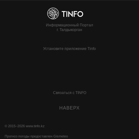
Информационный Портал
г. Талдыкорган
Установите приложение Tinfo
Связаться с TINFO
НАВЕРХ
© 2015–2026
www.tinfo.kz
Прогноз погоды предоставлен
Gismeteo