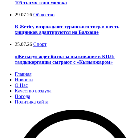
105 тысяч тонн молока
29.07.26
Общество
В Жетісу возрождают туранского тигра: шесть
хищников адаптируются на Балхаше
25.07.26
Спорт
«Жетысу» ждет битва за выживание в КПЛ:
талдыкорганцы сыграют с «Кызылжаром»
Главная
Новости
О Нас
Качество воздуха
Погода
Политика сайта