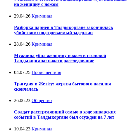
на женщину с ножом
29.04.26
Криминал
Разборка парней в Талдыкоргане закончилась
убийством: подозреваемый задержан
28.04.26
Криминал
Мужчина убил женщину ножом в столовой
Талдыкоргана: начато расследование
04.07.25
Происшествия
Трагедия в Жетісу: жертва бытового насилия
скончалась
26.06.23
Общество
Солдат расстрелявший семью в ходе январских
событий в Талдыкоргане был осужден на 7 лет
10.04.23
Криминал