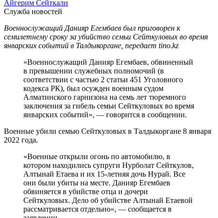
Айгерим Сейткали
Служба новостей
Военнослужащий Данияр Егембаев был приговорен к
семилетнему сроку за убийство семьи Сейткуловых во время
январских событий в Талдыкоргане, передает tino.kz
«Военнослужащий Данияр Егембаев, обвиненный
в превышении служебных полномочий (в
соответствии с частью 2 статьи 451 Уголовного
кодекса РК), был осужден военным судом
Алматинского гарнизона на семь лет тюремного
заключения за гибель семьи Сейткуловых во время
январских событий», — говорится в сообщении.
Военные убили семью Сейткуловых в Талдыкоргане 8 января
2022 года.
«Военные открыли огонь по автомобилю, в
котором находились супруги Нурболат Сейткулов,
Алтынай Етаева и их 15-летняя дочь Нурай. Все
они были убиты на месте. Данияр Егембаев
обвиняется в убийстве отца и дочери
Сейткуловых. Дело об убийстве Алтынай Етаевой
рассматривается отдельно», — сообщается в
заявлении.