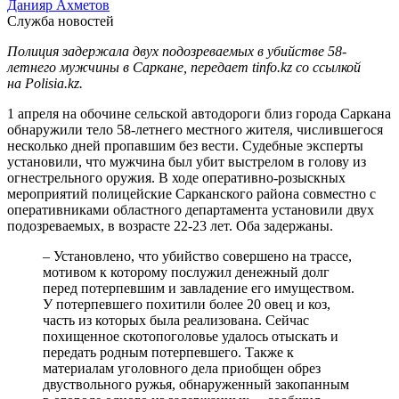
Данияр Ахметов
Служба новостей
Полиция задержала двух подозреваемых в убийстве 58-
летнего мужчины в Саркане, передает tinfo.kz со ссылкой
на Polisia.kz.
1 апреля на обочине сельской автодороги близ города Саркана
обнаружили тело 58-летнего местного жителя, числившегося
несколько дней пропавшим без вести. Судебные эксперты
установили, что мужчина был убит выстрелом в голову из
огнестрельного оружия. В ходе оперативно-розыскных
мероприятий полицейские Сарканского района совместно с
оперативниками областного департамента установили двух
подозреваемых, в возрасте 22-23 лет. Оба задержаны.
– Установлено, что убийство совершено на трассе,
мотивом к которому послужил денежный долг
перед потерпевшим и завладение его имуществом.
У потерпевшего похитили более 20 овец и коз,
часть из которых была реализована. Сейчас
похищенное скотопоголовье удалось отыскать и
передать родным потерпевшего. Также к
материалам уголовного дела приобщен обрез
двуствольного ружья, обнаруженный закопанным