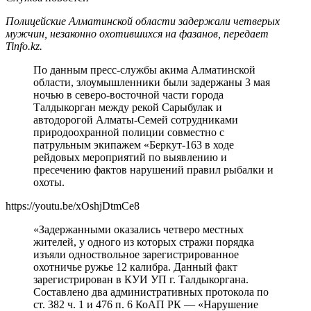
Полицейские Алматинской области задержали четверых
мужчин, незаконно охотившихся на фазанов, передает
Tinfo.kz.
По данным пресс-службы акима Алматинской
области, злоумышленники были задержаны 3 мая
ночью в северо-восточной части города
Талдыкорган между рекой Сарыбулак и
автодорогой Алматы-Семей сотрудниками
природоохранной полиции совместно с
патрульным экипажем «Беркут-163 в ходе
рейдовых мероприятий по выявлению и
пресечению фактов нарушений правил рыбалки и
охоты.
https://youtu.be/xOshjDtmCe8
«Задержанными оказались четверо местных
жителей, у одного из которых стражи порядка
изъяли одноствольное зарегистрированное
охотничье ружье 12 калибра. Данный факт
зарегистрирован в КУИ УП г. Талдыкоргана.
Составлено два административных протокола по
ст. 382 ч. 1 и 476 п. 6 КоАП РК — «Нарушение