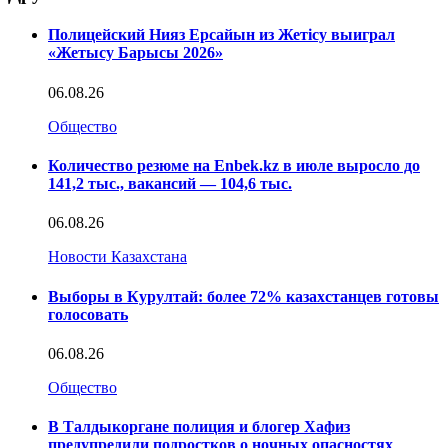
Полицейский Нияз Ерсайын из Жетісу выиграл
«Жетысу Барысы 2026»
06.08.26
Общество
Количество резюме на Enbek.kz в июле выросло до
141,2 тыс., вакансий — 104,6 тыс.
06.08.26
Новости Казахстана
Выборы в Курултай: более 72% казахстанцев готовы
голосовать
06.08.26
Общество
В Талдыкоргане полиция и блогер Хафиз
предупредили подростков о ночных опасностях