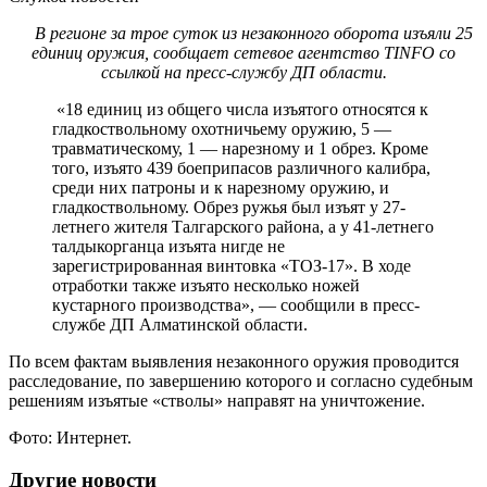
В регионе за трое суток из незаконного оборота изъяли 25
единиц оружия, сообщает сетевое агентство TINFO со
ссылкой на пресс-службу ДП области.
«18 единиц из общего числа изъятого относятся к
гладкоствольному охотничьему оружию, 5 —
травматическому, 1 — нарезному и 1 обрез. Кроме
того, изъято 439 боеприпасов различного калибра,
среди них патроны и к нарезному оружию, и
гладкоствольному. Обрез ружья был изъят у 27-
летнего жителя Талгарского района, а у 41-летнего
талдыкорганца изъята нигде не
зарегистрированная винтовка «ТОЗ-17». В ходе
отработки также изъято несколько ножей
кустарного производства», — сообщили в пресс-
службе ДП Алматинской области.
По всем фактам выявления незаконного оружия проводится
расследование, по завершению которого и согласно судебным
решениям изъятые «стволы» направят на уничтожение.
Фото: Интернет.
Другие новости