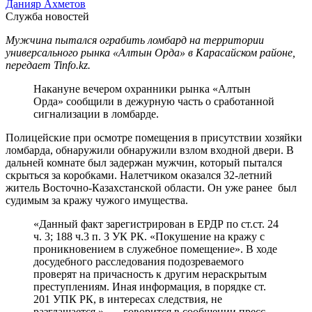
Данияр Ахметов
Служба новостей
Мужчина пытался ограбить ломбард на территории
универсального рынка «Алтын Орда» в Карасайском районе,
передает Tinfo.kz.
Накануне вечером охранники рынка «Алтын
Орда» сообщили в дежурную часть о сработанной
сигнализации в ломбарде.
Полицейские при осмотре помещения в присутствии хозяйки
ломбарда, обнаружили обнаружили взлом входной двери. В
дальней комнате был задержан мужчин, который пытался
скрыться за коробками. Налетчиком оказался 32-летний
житель Восточно-Казахстанской области. Он уже ранее был
судимым за кражу чужого имущества.
«Данный факт зарегистрирован в ЕРДР по ст.ст. 24
ч. 3; 188 ч.3 п. 3 УК РК. «Покушение на кражу с
проникновением в служебное помещение». В ходе
досудебного расследования подозреваемого
проверят на причасность к другим нераскрытым
преступлениям. Иная информация, в порядке ст.
201 УПК РК, в интересах следствия, не
разглашается.», — говорится в сообщении пресс-