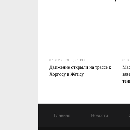
07.08.26
ОБЩЕСТВО
01.0
Движение открыли на трассе к
Мас
Хоргосу в Жетісу
зав
тен
Жет
Главная
Новости