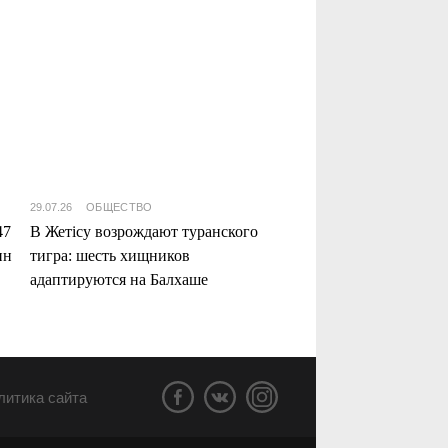
29.07.26
ОБЩЕСТВО
47
В Жетісу возрождают туранского
нн
тигра: шесть хищников
адаптируются на Балхаше
литика сайта