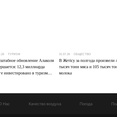
8.26
ТУРИЗМ
31.07.26
ОБЩЕСТВО
штабное обновление Алаколя
В Жетісу за полгода произвели 
ершается: 12,3 миллиарда
тысяч тонн мяса и 105 тысяч то
ге инвестировано в туризм
молока
ісу
О Нас
Качество воздуха
Погода
По