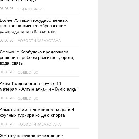
08.08.26
ОБРАЗОВАНИЕ
Более 75 тысяч государственных
грантов на высшее образование
распределили в Казахстане
08.08.26
НОВОСТИ КАЗАХСТАНА
Сельчане Кербулака предложили
решения проблем развития: дороги,
вода, связь
07.08.26
ОБЩЕСТВО
Аким Талдыкоргана вручил 11
матерям «Алтын алқа» и «Күміс алқа»
07.08.26
ОБЩЕСТВО
Алматы примет чемпионат мира и 4
крупных турнира ко Дню спорта
07.08.26
НОВОСТИ КАЗАХСТАНА
Жетысу показала великолепие