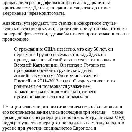
продавали через педофильские форумы в даркнете за
криптовалюту. Деньги, по данным следствия, снимал
американец через криптоматы.
Адвокаты утверждают, что съемки в конкретном случае
велись в течение двух лет, а родители присутствовали только
на первой фотосессии, где якобы ничего противозаконного не
происходило.
О гражданине США известно, что ему 58 лет, он
переехал в Грузию восемь лет назад. Здесь он
преподавал английский язык в сельских школах в
Верхней Карталинии. Он попал в Грузию по
программе обучения грузинских детей
английскому языку «Учи и учись вместе с
Грузией» в 2011–2012 годах. Среди учеников и их
родителей он пользовался уважением,
характеризовался положительно, ничего
противоправного за ним не замечали.
Полиции известно, что изготовлением порнофильмов он и
его компаньоны занимались последние три месяца — такое
время длилась спецоперация силовиков. В грузинском МВД
подчеркнули, что операция проводилась на международном
уровне при участии специалистов Европола и