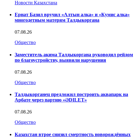
Новости Казахстана
Ернат Базил вручил «Алтын алка» и «Кумис алка»
многодетным матерям Талдыкоргана
07.08.26
Общество
Заместитель акима Талдыкоргана руководил рейдом
по благоустройству, выявили нарушения
07.08.26
Общество
Талдыкорганец предложил построить аквапарк на
Арбате через партию «ӘDILET»
07.08.26
Общество
Казахстан втрое снизил смертность новорождённых