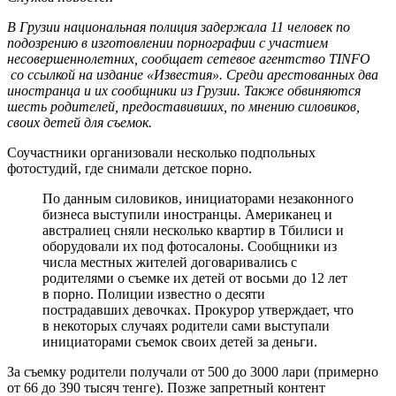
В Грузии национальная полиция задержала 11 человек по
подозрению в изготовлении порнографии с участием
несовершеннолетних, сообщает сетевое агентство TINFO
со ссылкой на издание «Известия». Среди арестованных два
иностранца и их сообщники из Грузии. Также обвиняются
шесть родителей, предоставивших, по мнению силовиков,
своих детей для съемок.
Соучастники организовали несколько подпольных
фотостудий, где снимали детское порно.
По данным силовиков, инициаторами незаконного
бизнеса выступили иностранцы. Американец и
австралиец сняли несколько квартир в Тбилиси и
оборудовали их под фотосалоны. Сообщники из
числа местных жителей договаривались с
родителями о съемке их детей от восьми до 12 лет
в порно. Полиции известно о десяти
пострадавших девочках. Прокурор утверждает, что
в некоторых случаях родители сами выступали
инициаторами съемок своих детей за деньги.
За съемку родители получали от 500 до 3000 лари (примерно
от 66 до 390 тысяч тенге). Позже запретный контент