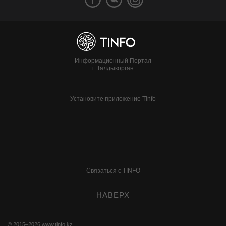
Информационный Портал
г. Талдыкорган
Установите приложение Tinfo
Связаться с TINFO
НАВЕРХ
© 2015–2026
www.tinfo.kz