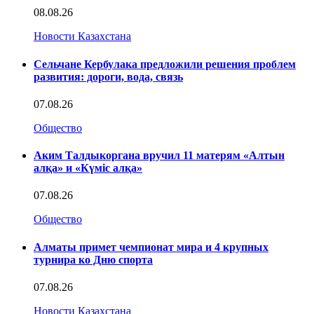
08.08.26
Новости Казахстана
Сельчане Кербулака предложили решения проблем
развития: дороги, вода, связь
07.08.26
Общество
Аким Талдыкоргана вручил 11 матерям «Алтын
алқа» и «Күміс алқа»
07.08.26
Общество
Алматы примет чемпионат мира и 4 крупных
турнира ко Дню спорта
07.08.26
Новости Казахстана