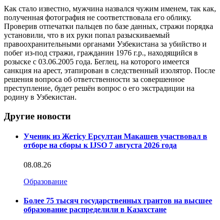
Как стало известно, мужчина назвался чужим именем, так как,
полученная фотография не соответствовала его облику.
Проверив отпечатки пальцев по базе данных, стражи порядка
установили, что в их руки попал разыскиваемый
правоохранительными органами Узбекистана за убийство и
побег из-под стражи, гражданин 1976 г.р., находящийся в
розыске с 03.06.2005 года. Беглец, на которого имеется
санкция на арест, этапирован в следственный изолятор. После
решения вопроса об ответственности за совершенное
преступление, будет решён вопрос о его экстрадиции на
родину в Узбекистан.
Другие новости
Ученик из Жетісу Ерсултан Макашев участвовал в
отборе на сборы к IJSO 7 августа 2026 года
08.08.26
Образование
Более 75 тысяч государственных грантов на высшее
образование распределили в Казахстане