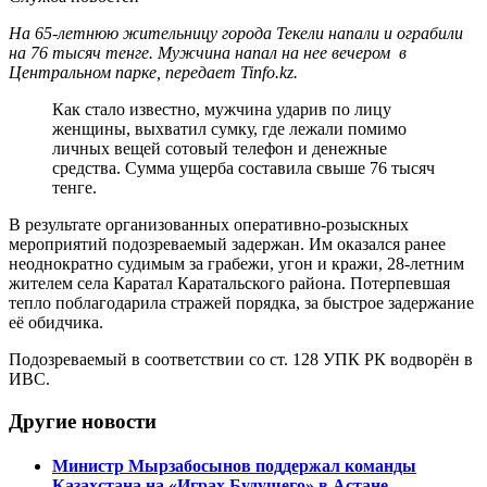
На 65-летнюю жительницу города Текели напали и ограбили
на 76 тысяч тенге. Мужчина напал на нее вечером в
Центральном парке, передает Tinfo.kz.
Как стало известно, мужчина ударив по лицу
женщины, выхватил сумку, где лежали помимо
личных вещей сотовый телефон и денежные
средства. Сумма ущерба составила свыше 76 тысяч
тенге.
В результате организованных оперативно-розыскных
мероприятий подозреваемый задержан. Им оказался ранее
неоднократно судимым за грабежи, угон и кражи, 28-летним
жителем села Каратал Каратальского района. Потерпевшая
тепло поблагодарила стражей порядка, за быстрое задержание
её обидчика.
Подозреваемый в соответствии со ст. 128 УПК РК водворён в
ИВС.
Другие новости
Министр Мырзабосынов поддержал команды
Казахстана на «Играх Будущего» в Астане