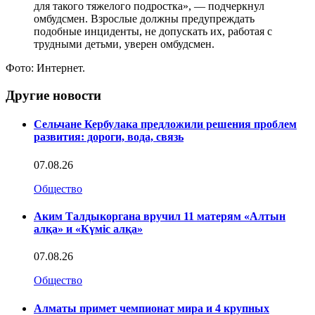
для такого тяжелого подростка», — подчеркнул
омбудсмен. Взрослые должны предупреждать
подобные инциденты, не допускать их, работая с
трудными детьми, уверен омбудсмен.
Фото: Интернет.
Другие новости
Сельчане Кербулака предложили решения проблем
развития: дороги, вода, связь
07.08.26
Общество
Аким Талдыкоргана вручил 11 матерям «Алтын
алқа» и «Күміс алқа»
07.08.26
Общество
Алматы примет чемпионат мира и 4 крупных