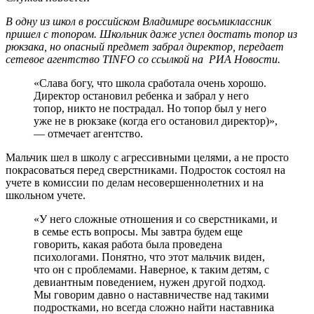
В одну из школ в российском Владимире восьмиклассник
пришел с топором. Школьник даже успел достать топор из
рюкзака, но опасный предмет забрал директор, передает
сетевое агентство TINFO со ссылкой на РИА Новости.
«Слава богу, что школа сработала очень хорошо.
Директор остановил ребенка и забрал у него
топор, никто не пострадал. Но топор был у него
уже не в рюкзаке (когда его остановил директор)»,
— отмечает агентство.
Мальчик шел в школу с агрессивными целями, а не просто
покрасоваться перед сверстниками. Подросток состоял на
учете в комиссии по делам несовершеннолетних и на
школьном учете.
«У него сложные отношения и со сверстниками, и
в семье есть вопросы. Мы завтра будем еще
говорить, какая работа была проведена
психологами. Понятно, что этот мальчик виден,
что он с проблемами. Наверное, к таким детям, с
девиантным поведением, нужен другой подход.
Мы говорим давно о наставничестве над такими
подростками, но всегда сложно найти наставника