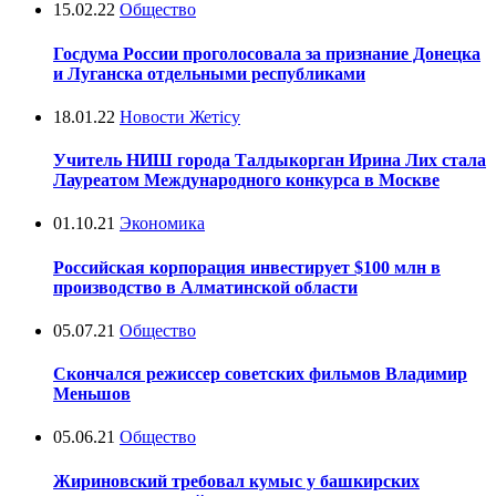
15.02.22
Общество
Госдума России проголосовала за признание Донецка
и Луганска отдельными республиками
18.01.22
Новости Жетісу
Учитель НИШ города Талдыкорган Ирина Лих стала
Лауреатом Международного конкурса в Москве
01.10.21
Экономика
Российская корпорация инвестирует $100 млн в
производство в Алматинской области
05.07.21
Общество
Скончался режиссер советских фильмов Владимир
Меньшов
05.06.21
Общество
Жириновский требовал кумыс у башкирских